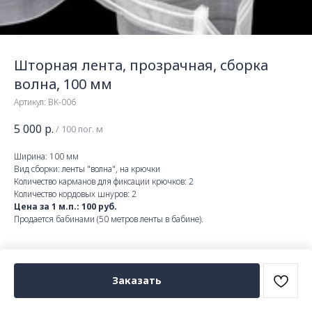
Шторная лента, прозрачная, сборка
волна, 100 мм
Артикул:
BK-006
5 000
р.
/
100 пог. м
Ширина: 100 мм
Вид сборки: ленты "волна", на крючки
Количество карманов для фиксации крючков: 2
Количество кордовых шнуров: 2
Цена за 1 м.п.: 100 руб.
Продается бабинами (50 метров ленты в бабине).
Заказать