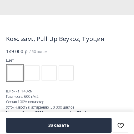
Кож. зам., Pull Up Beykoz, Турция
149 000
р.
/
50 пог. м
Цвет
Ширина: 140 см
Плотность: 600 г/м2
Состав:100% полиэстер
Устойчивость к истиранию: 50 000 циклов
Цена за 1 п.м.: 2980 р., рулонами (от 50 м)
Цена за 1 п.м.: 5960 р., отрез от 10м
Заказать